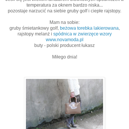
temperatura za oknem bardzo niska...
pozostaje narzucić na siebie gruby golf i ciepłe rajstopy.
Mam na sobie:
gruby śmietankowy golf,
beżowa torebka lakierowana
,
rajstopy melanż i
spódnica w zwierzęce wzory
www.novamoda.pl
buty - polski producent łukasz
Miłego dnia!