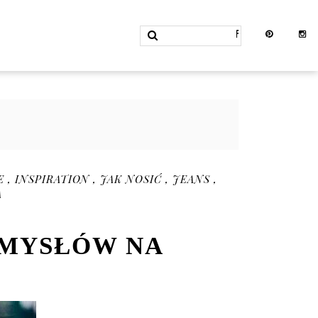
WE
,
INSPIRATION
,
JAK NOSIĆ
,
JEANS
,
A
OMYSŁÓW NA