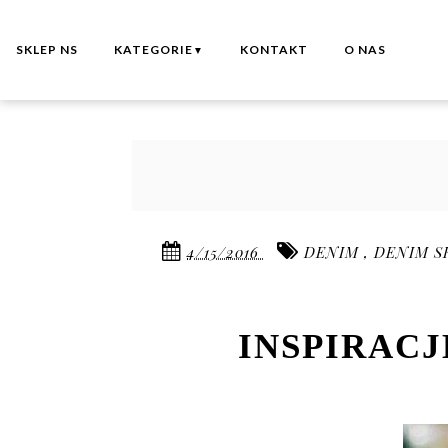
SKLEP NS
KATEGORIE
KONTAKT
O NAS
▼
4/15/2016
DENIM
,
DENIM S
INSPIRAC