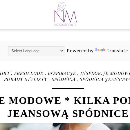
Powered by
Translate
KIRT
,
FRESH LOOK
,
INSPIRACJE
,
INSPIRACJE MODO
PORADY STYLISTY
,
SPÓDNICA
,
SPÓDNICA JEANSOW
JE MODOWE * KILKA P
JEANSOWĄ SPÓDNICE