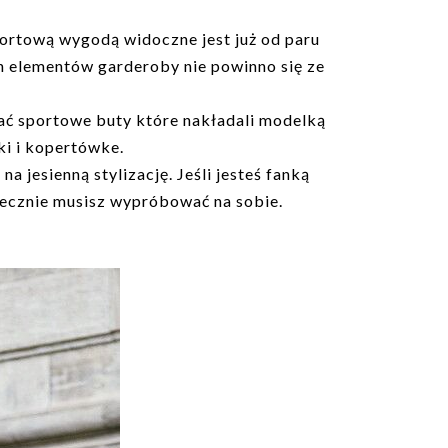
portową wygodą widoczne jest już od paru
h elementów garderoby nie powinno się ze
ać sportowe buty które nakładali modelką
ki i kopertówke.
 jesienną stylizację. Jeśli jesteś fanką
niecznie musisz wypróbować na sobie.