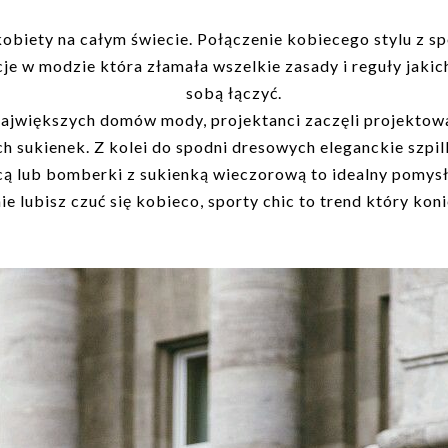
kobiety na całym świecie. Połączenie kobiecego stylu z s
e w modzie która złamała wszelkie zasady i reguły jakic
sobą łączyć.
największych domów mody, projektanci zaczęli projektow
h sukienek. Z kolei do spodni dresowych eleganckie szpil
ą lub bomberki z sukienką wieczorową to idealny pomysł na
e lubisz czuć się kobieco, sporty chic to trend który ko