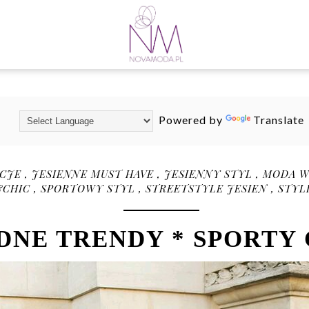
Powered by
Translate
ACJE
,
JESIENNE MUST HAVE
,
JESIENNY STYL
,
MODA W
&CHIC
,
SPORTOWY STYL
,
STREETSTYLE JESIEN
,
STYL
NE TRENDY * SPORTY 