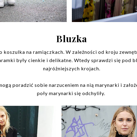
Bluzka
o koszulka na ramiączkach. W zależności od kroju zewnętr
aramki były cienkie i delikatne. Wtedy sprawdzi się pod b
najróżniejszych krojach.
ogą poradzić sobie narzuceniem na nią marynarki i założ
poły marynarki się odchyliły.