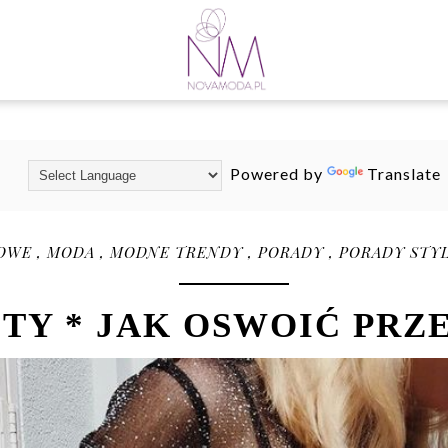
Powered by
Translate
DOWE
,
MODA
,
MODNE TRENDY
,
PORADY
,
PORADY STY
STY * JAK OSWOIĆ PRZ