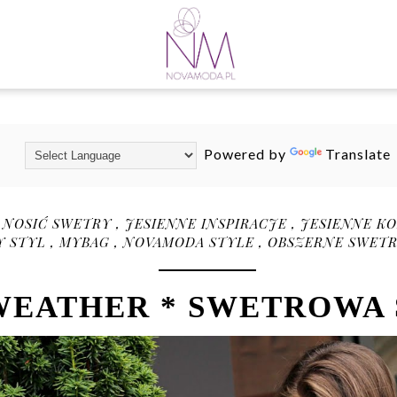
Powered by
Translate
 NOSIĆ SWETRY
,
JESIENNE INSPIRACJE
,
JESIENNE K
Y STYL
,
MYBAG
,
NOVAMODA STYLE
,
OBSZERNE SWET
WEATHER * SWETROWA 