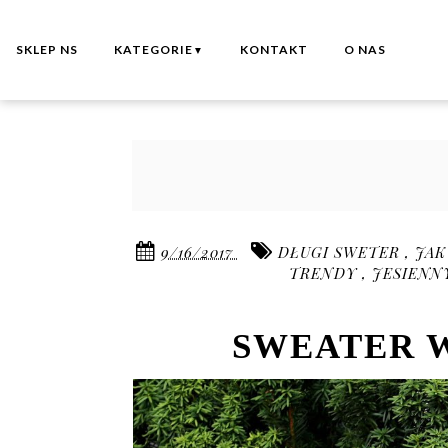
SKLEP NS
KATEGORIE
KONTAKT
O NAS
▼
9/16/2017
DŁUGI SWETER
,
JAK
TRENDY
,
JESIENN
SWEATER 