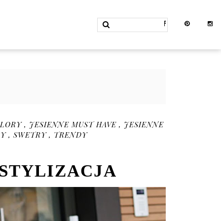
OLORY
,
JESIENNE MUST HAVE
,
JESIENNE
RY
,
SWETRY
,
TRENDY
STYLIZACJA