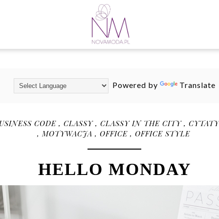
Powered by
Translate
USINESS CODE
,
CLASSY
,
CLASSY IN THE CITY
,
CYTAT
,
MOTYWACJA
,
OFFICE
,
OFFICE STYLE
HELLO MONDAY