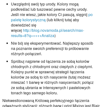
Uwzględnij swój typ urody. Kolory mogą
podkreślać lub tuszować pewne cechy urody.
Jeśli nie wiesz, jakie kolory Ci pasują, sięgnij
po
paletę kolorystyczną
(lub kliknij tutaj aby
dowiedzieć się
więcej
http://blog.novamoda.pl/search/max-
results=8?q=++++Analiza
)
Nie bój się eksperymentować. Najlepszy sposób
na poznanie swoich preferencji to próbowanie
różnych połączeń.
Spróbuj najpierw od łączenia ze sobą kolorów
chłodnych z chłodnymi oraz ciepłych z ciepłymi.
Kolejny punkt w sprawnej strategii łączenia
kolorów ze sobą to ich nasycenie (tutaj możesz
mieszać 1 barwę w różnych nasyceniach; połącz
ze sobą ubrania w intensywnych i pastelowych
tonach tego samego koloru.
Niekwestionowaną Królową perfekcyjnego łączenia
odważnych stylizacji; różnych barw i print Mixing jest Blair