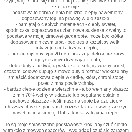
szyje, więc staraj się mieć ciepłą czapkę, stylowy kapelusz i
szal na szyje,
- podstawa to dobra ciepła bielizna, ciepły bawełniany
dopasowany top, na prawdę wiele zdziała,
- pamiętaj o ciepłych materiałach - ciepły sweter,
spódniczka, dopasowana dzianinowa sukienka z wełny to
podstawa w mojej zimowej garderobie, może być krótka i
dopasowana niczym tuba - podkreśla kształt sylwetki,
pokazuje nogi a trzyma ciepło,
- cienkie rajstopy typu 20 den, pokazują delikatnie zarys
nogi tym samym trzymając ciepło,
- dobre buty z podwójną wkłądką to kolejny ważny punkt,
czasami celowo kupuję zimowe buty o rozmiar większe aby
zmieścić dodatkową ciepłą wkłądkę, która, chroni stopę
przed zimną powierzchnią,
- bardzo ciepłe odzienie wierzchnie - albo wełniany płaszcz
z min 70% wełny w składzie lub popularne ostatnio
puchowe płaszcze - jeśli masz na sobie bardzo ciepły
dłuzższy płaszcz, pod spód możesz tak na prawdę założyć
nawet mini sukienkę. Dobra kurtka zatrzyma ciepło.
To są moje sprawdzone podstawowe kroki aby czuć ciepło
w trakcie zimowych spacerów i wyglądać i czuć się zarazem