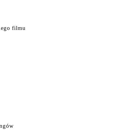
nego filmu
ningów