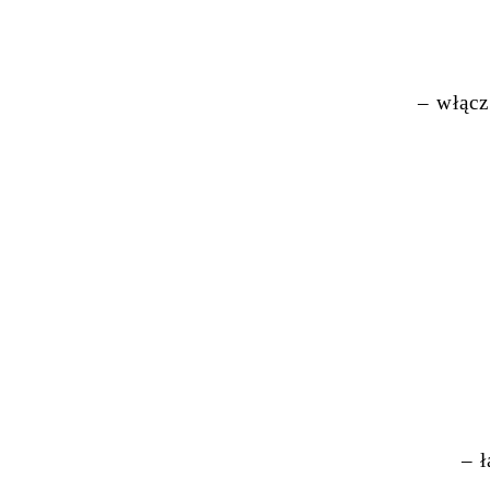
– włącz
– 