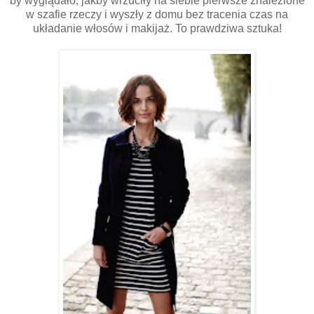
by wyglądało, jakby wrzuciły na siebie pierwsze znalezione
w szafie rzeczy i wyszły z domu bez tracenia czas na
układanie włosów i makijaż. To prawdziwa sztuka!