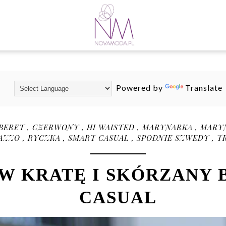
Powered by
Translate
BERET
,
CZERWONY
,
HI WAISTED
,
MARYNARKA
,
MARY
LAZZO
,
RYCZKA
,
SMART CASUAL
,
SPODNIE SZWEDY
,
T
 KRATĘ I SKÓRZANY 
CASUAL