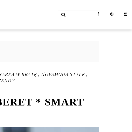
NARKA W KRATĘ
,
NOVAMODA STYLE
,
RENDY
BERET * SMART