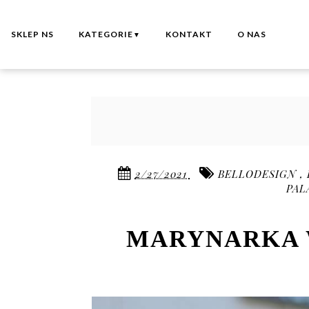
SKLEP NS
KATEGORIE
KONTAKT
O NAS
▼
2/27/2021
BELLODESIGN
,
PA
MARYNARKA W