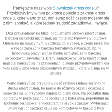
Pamiętacie nasz wpis
Słowniczek dress code'u
?
Przybliżyłyśmy w nim po krótce pojęcia z zakresu dress
code'u, które warto znać, ponieważ dość często możemy się
z nimi spotkać, a które jednak są dość zagadkowe i mylące.
Dziś przyglądamy się bliżej popularnemu stylowi
smart casual
.
Bardziej elegancki niż
casual
, ale mniej niż
typowy styl biurowy.
Opiera się na intuicyjnym wyczuciu, co wypada, a czego raczej nie
wypada założyć w bardziej formalnych sytuacjach, np. w
środowisku pracy (jednak trzeba pamiętać, że w bardziej
swobodnych zawodach). Brzmi zagadkowo? Stylu
smart casual
najlepiej nauczyć się na przykładach, dlatego przygotowałyśmy dla
Was zestawienie wielu różnorodnych stylizacji, które wpisują się w
ten styl.
Warto nauczyć się przygotowywać szybkie i udane zestawy w
duchu
smart casual
, bo pasuje do różnych okazji i doskonale
sprawdza się w przypadku napiętego planu dnia. Na początku dnia
do pracy, w porze lunchu na spotkanie z koleżanką, popołudniu na
spotkanie biznesowe, a wieczorem na szybkie zakupy. Wybierając
smart casual
będziesz czuła się komfortowo w każdej z tych